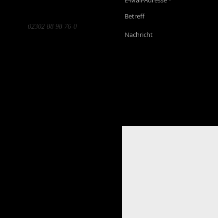
58452 Witten
Tel
02302 88 98 76-0
info@kuenstlerfuergerechtigkeit.de